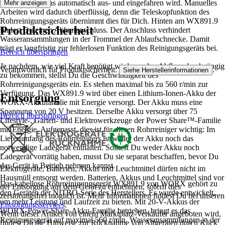
langes Kabel, das automatisch aus- und eingefahren wird. Manuelles
Mehr anzeigen
Arbeiten wird dadurch überflüssig, denn die Teleskopfunktion des
Rohrreinigungsgeräts übernimmt dies für Dich. Hinten am WX891.9
Produktsicherheit
findest Du einen Ablaufanschluss. Der Anschluss verhindert
Wasseransammlungen in der Trommel der Ablaufschnecke. Damit
trägt er langfristig zur fehlerlosen Funktion des Reinigungsgeräts bei.
Bereich überspringen
Je nachdem, wie viel Kraft benötigt wird, um den Abfluss durchgängig
Verantwortlich für Produktsicherheit:
.
Siehe Herstellerinformationen
zu bekommen, stellst Du die Geschwindigkeit des
Rohrreinigungsgeräts ein. Es stehen maximal bis zu 560 r/min zur
Verfügung. Das WX891.9 wird über einen Lithium-Ionen-Akku der
Entsorgung
WORX-Akkufamilie mit Energie versorgt. Der Akku muss eine
Spannung von 20 V besitzen. Derselbe Akku versorgt über 75
Bereich überspringen
Lifestyle-, Garten- und Elektrowerkzeuge der Power Share™-Familie
mit Energie. Aufgepasst, dies ist für diesen Rohrreiniger wichtig: Im
Lieferumfang des Rohrreinigers ist weder der Akku noch das
notwendige Ladegerät enthalten. Solltest Du weder Akku noch
Ladegerät vorrätig haben, musst Du sie separat beschaffen, bevor Du
das Gerät in Betrieb nehmen kannst.
Elektrogeräte, Batterien, Akkus und Leuchtmittel dürfen nicht im
Hausmüll entsorgt werden. Batterien, Akkus und Leuchtmittel sind vor
Das kabellose Rohrreinigungsgerät WX891.9 von WORX gehört zu
der Entsorgung aus dem Gerät zu entnehmen, sofern dies
den Geräten der NITRO-Serie des Herstellers. Es wurde entwickelt,
zerstörungsfrei möglich ist. Mehr Informationen findest Du bei unseren
um mehr Leistung und Laufzeit zu bieten. Mit 20-V-Akkus der
Entsorgungsservices
.
WORX-Power-Share-Akku-Familie betrieben, bringt es das
Wenn dieser Artikel von einem Marktplatz-Verkäufer angeboten wird,
Reinigungsgerät auf maximal 560 r/min. Wasseransammlungen in der
findest Du die Hinweise zur Rücknahme von Altgeräten durch Klick