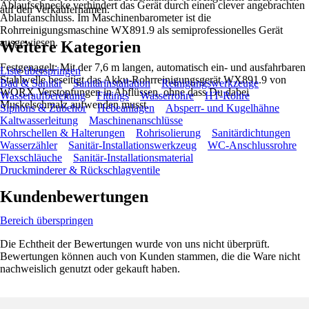
Ablaufschnecke verhindert das Gerät durch einen clever angebrachten
auf den Verkäufernamen.
Ablaufanschluss. Im Maschinenbarometer ist die
Rohrreinigungsmaschine WX891.9 als semiprofessionelles Gerät
ausgewiesen.
Weitere Kategorien
Festgenagelt: Mit der 7,6 m langen, automatisch ein- und ausfahrbaren
Liste überspringen
Stahlwelle beseitigt das Akku-Rohrreinigungsgerät WX891.9 von
Bad & Sanitär
Sanitärinstallation
Reinigungswerkzeuge
WORX Verstopfungen in Abflüssen, ohne dass Du dabei
Wasseraufbereitung
Fittings
Wasserrohre
HT-Rohre
Muskelschmalz aufwenden musst.
Siphons & Zubehör
Hebeanlagen
Absperr- und Kugelhähne
Kaltwasserleitung
Maschinenanschlüsse
Rohrschellen & Halterungen
Rohrisolierung
Sanitärdichtungen
Wasserzähler
Sanitär-Installationswerkzeug
WC-Anschlussrohre
Flexschläuche
Sanitär-Installationsmaterial
Druckminderer & Rückschlagventile
Kundenbewertungen
Bereich überspringen
Die Echtheit der Bewertungen wurde von uns nicht überprüft.
Bewertungen können auch von Kunden stammen, die die Ware nicht
nachweislich genutzt oder gekauft haben.