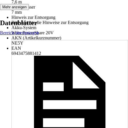
7,6 m
Durchmesser
Mehr anzeigen
7 mm
Hinweis zur Entsorgung
Datenblätter
Bitte beachte die Hinweise zur Entsorgung
Akku-System
Bereich überspringen
Worx PowerShare 20V
AKN (Artikelkurznummer)
NE5Y
EAN
6943475881412