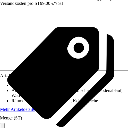
Versandkosten pro ST
99,00 €
*
/
ST
Art.-Nr.
10568367
Ausführung
:
Rohrreinigungsmaschine
Anwendungsbereich
:
Badewanne, Dusche, Fussbodenablauf,
Waschtisch, WC
Räume
:
Badezimmer, Gäste-WC, Keller, Küche
Mehr Artikeldetails
Menge (ST)