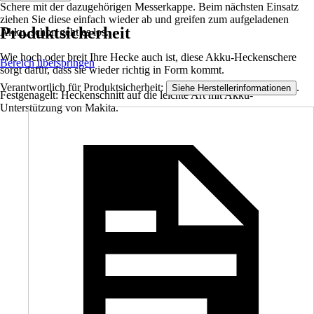
Schere mit der dazugehörigen Messerkappe. Beim nächsten Einsatz
ziehen Sie diese einfach wieder ab und greifen zum aufgeladenen
Produktsicherheit
Akku, schon geht es los.
Wie hoch oder breit Ihre Hecke auch ist, diese Akku-Heckenschere
Bereich überspringen
sorgt dafür, dass sie wieder richtig in Form kommt.
Verantwortlich für Produktsicherheit:
.
Siehe Herstellerinformationen
Festgenagelt: Heckenschnitt auf die leichte Art mit Akku-
Unterstützung von Makita.