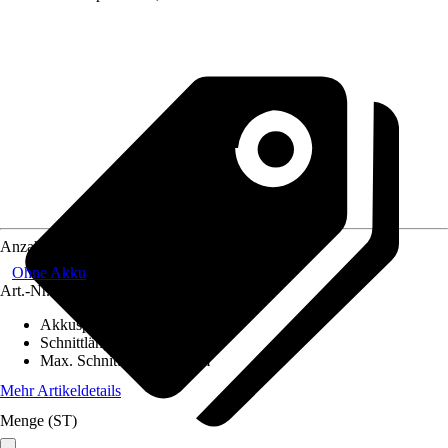
Anzahl Akkus
Ohne Akku
Art.-Nr.
6621999
Akkuspannung
:
18 V
Schnittlänge
:
52 cm
Max. Schnittstärke
:
15 mm
Mehr Artikeldetails
Menge (ST)