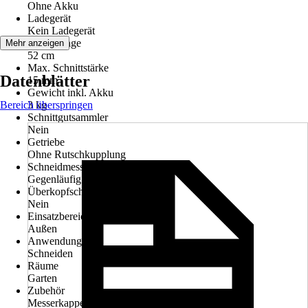
Ohne Akku
Ladegerät
Kein Ladegerät
Schnittlänge
Mehr anzeigen
52 cm
Max. Schnittstärke
Datenblätter
15 mm
Gewicht inkl. Akku
Bereich überspringen
3 kg
Schnittgutsammler
Nein
Getriebe
Ohne Rutschkupplung
Schneidmesser
Gegenläufig
Überkopfschalter
Nein
Einsatzbereich
Außen
Anwendung
Schneiden
Räume
Garten
Zubehör
Messerkappe