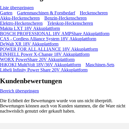
Liste überspringen
Garten
Gartenmaschinen & Forstbedarf
Heckenscheren
Akku-Heckenscheren
Benzin-Heckenscheren
Elektro-Heckenscheren
Teleskop-Heckenscheren
Makita LXT 18V Akkuplattform
BOSCH PROFESSIONAL 18V AMPShare Akkuplattform
CAS - Cordless Alliance System 18V Akkuplattform
DeWalt XR 18V Akkuplattform
POWER FOR ALL ALLIANCE 18V Akkuplattform
EINHELL Power X-Change 18V Akkuplattform
WORX PowerShare 20V Akkuplattform
HiKOKI MultiVolt 18V/36V Akkuplattform
Maschinen-Sets
Litheli Infinity Power Share 20V Akkuplattform
Kundenbewertungen
Bereich überspringen
Die Echtheit der Bewertungen wurde von uns nicht überprüft.
Bewertungen können auch von Kunden stammen, die die Ware nicht
nachweislich genutzt oder gekauft haben.