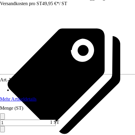
Versandkosten pro ST
49,95 €
*
/
ST
Art.-Nr.
12385815
Max. Belastbarkeit
:
130 kg
Mehr Artikeldetails
Menge (ST)
1 ST