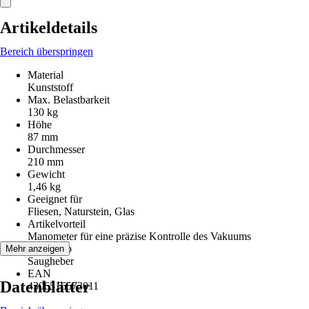
Artikeldetails
Bereich überspringen
Material
Kunststoff
Max. Belastbarkeit
130 kg
Höhe
87 mm
Durchmesser
210 mm
Gewicht
1,46 kg
Geeignet für
Fliesen, Naturstein, Glas
Artikelvorteil
Manometer für eine präzise Kontrolle des Vakuums
Artikeltyp
Mehr anzeigen
Saugheber
EAN
Datenblätter
4306516573011