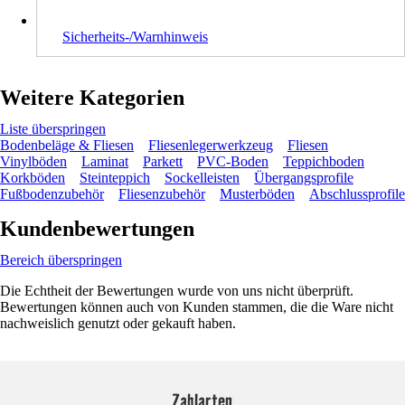
Sicherheits-/Warnhinweis
Weitere Kategorien
Liste überspringen
Bodenbeläge & Fliesen
Fliesenlegerwerkzeug
Fliesen
Vinylböden
Laminat
Parkett
PVC-Boden
Teppichboden
Korkböden
Steinteppich
Sockelleisten
Übergangsprofile
Fußbodenzubehör
Fliesenzubehör
Musterböden
Abschlussprofile
Kundenbewertungen
Bereich überspringen
Die Echtheit der Bewertungen wurde von uns nicht überprüft.
Bewertungen können auch von Kunden stammen, die die Ware nicht
nachweislich genutzt oder gekauft haben.
Zahlarten