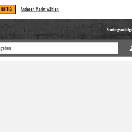
RICHTIG
Anderen Markt wählen
Sendungsverfolg