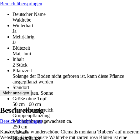
Bereich überspringen
Deutscher Name
Waldrebe
Winterhart
Ja
Mehrjährig
Ja
Blütezeit
Mai, Juni
Inhalt
2 Stück
Pflanzzeit
Solange der Boden nicht gefroren ist, kann diese Pflanze
ausgepflanzt werden
Standort
Halbschatten, Sonne
Mehr anzeigen
Größe ohne Topf
50 cm - 60 cm
Beschreibung
Anwendungsbereich
Gruppenpflanzung
Bereich überspringen
Wuchshöhe ausgewachsen ca.
250 cm
Kaufen Sie die wunderschöne Clematis montana 'Rubens' auf unserem
Variante
Webshop. Diese robuste Waldrebe mit zarten rosa Blüten ist eine
Kletterpflanze