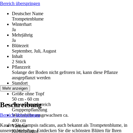
Bereich überspringen
Deutscher Name
Trompetenblume
Winterhart
Ja
Mehrjährig
Ja
Blütezeit
September, Juli, August
Inhalt
2 Stück
Pflanzzeit
Solange der Boden nicht gefroren ist, kann diese Pflanze
ausgepflanzt werden
Standort
Sonne
Mehr anzeigen
Größe ohne Topf
50 cm - 60 cm
Beschreibung
Anwendungsbereich
Gruppenpflanzung
Bereich überspringen
Wuchshöhe ausgewachsen ca.
400 cm
Kaufen Sie Campsis radicans, auch bekannt als Trompetenblume, in
Variante
unserem Webshop. Entdecken Sie die schönsten Blüten für Ihren
Kletterpflanze