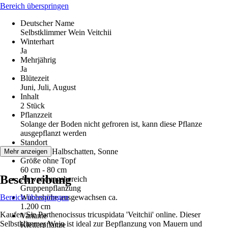
Bereich überspringen
Deutscher Name
Selbstklimmer Wein Veitchii
Winterhart
Ja
Mehrjährig
Ja
Blütezeit
Juni, Juli, August
Inhalt
2 Stück
Pflanzzeit
Solange der Boden nicht gefroren ist, kann diese Pflanze
ausgepflanzt werden
Standort
Schatten, Halbschatten, Sonne
Mehr anzeigen
Größe ohne Topf
60 cm - 80 cm
Beschreibung
Anwendungsbereich
Gruppenpflanzung
Bereich überspringen
Wuchshöhe ausgewachsen ca.
1.200 cm
Kaufen Sie Parthenocissus tricuspidata 'Veitchii' online. Dieser
Variante
Selbstklimmer Wein ist ideal zur Bepflanzung von Mauern und
Kletterpflanze