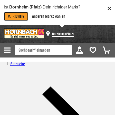
Ist
Bornheim (Pfalz)
Dein richtiger Markt?
JA, RICHTIG
Anderen Markt wählen
Bornheim (Pfalz)
Startseite