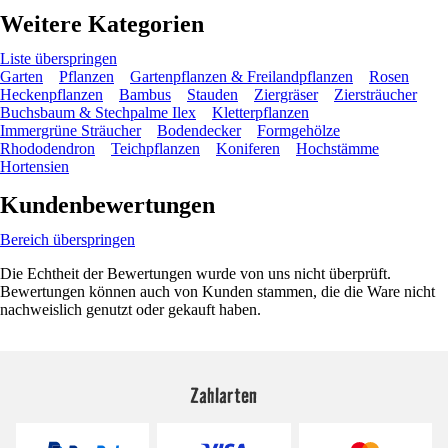
Weitere Kategorien
Liste überspringen
Garten
Pflanzen
Gartenpflanzen & Freilandpflanzen
Rosen
Heckenpflanzen
Bambus
Stauden
Ziergräser
Ziersträucher
Buchsbaum & Stechpalme Ilex
Kletterpflanzen
Immergrüne Sträucher
Bodendecker
Formgehölze
Rhododendron
Teichpflanzen
Koniferen
Hochstämme
Hortensien
Kundenbewertungen
Bereich überspringen
Die Echtheit der Bewertungen wurde von uns nicht überprüft.
Bewertungen können auch von Kunden stammen, die die Ware nicht
nachweislich genutzt oder gekauft haben.
Zahlarten