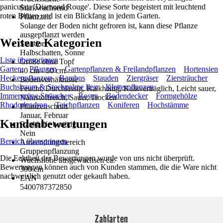
paniculata 'Diamond Rouge'. Diese Sorte begeistert mit leuchtend
Starkwachsend
roten Blüten und ist ein Blickfang in jedem Garten.
Pflanzzeit
Solange der Boden nicht gefroren ist, kann diese Pflanze
ausgepflanzt werden
Weitere Kategorien
Standort
Halbschatten, Sonne
Liste überspringen
Größe ohne Topf
Garten
Pflanzen
Gartenpflanzen & Freilandpflanzen
Hortensien
40 cm - 50 cm
Heckenpflanzen
Bambus
Stauden
Ziergräser
Ziersträucher
Bodenverhältnisse
Buchsbaum & Stechpalme Ilex
Kletterpflanzen
Feucht, Durchlässig, Kalkhaltig, Kalkverträglich, Leicht sauer,
Immergrüne Sträucher
Rosen
Bodendecker
Formgehölze
Nährstoffreich, Sauer, Trocken
Rhododendron
Teichpflanzen
Koniferen
Hochstämme
Pflanzenschnitt
Januar, Februar
Kundenbewertungen
Rankhilfe benötigt
Nein
Bereich überspringen
Anwendungsbereich
Gruppenpflanzung
Die Echtheit der Bewertungen wurde von uns nicht überprüft.
Wuchshöhe ausgewachsen ca.
Bewertungen können auch von Kunden stammen, die die Ware nicht
300 cm
nachweislich genutzt oder gekauft haben.
EAN
5400787372850
Zahlarten