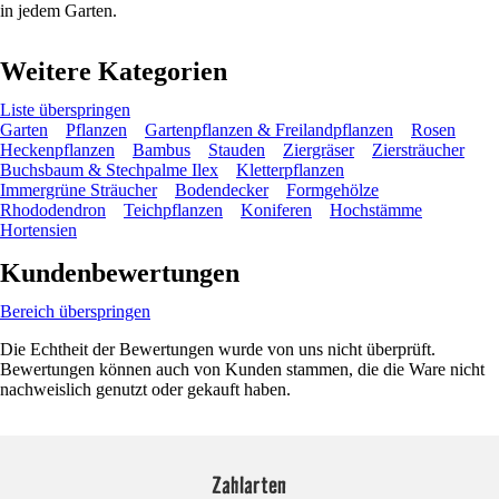
in jedem Garten.
Weitere Kategorien
Liste überspringen
Garten
Pflanzen
Gartenpflanzen & Freilandpflanzen
Rosen
Heckenpflanzen
Bambus
Stauden
Ziergräser
Ziersträucher
Buchsbaum & Stechpalme Ilex
Kletterpflanzen
Immergrüne Sträucher
Bodendecker
Formgehölze
Rhododendron
Teichpflanzen
Koniferen
Hochstämme
Hortensien
Kundenbewertungen
Bereich überspringen
Die Echtheit der Bewertungen wurde von uns nicht überprüft.
Bewertungen können auch von Kunden stammen, die die Ware nicht
nachweislich genutzt oder gekauft haben.
Zahlarten