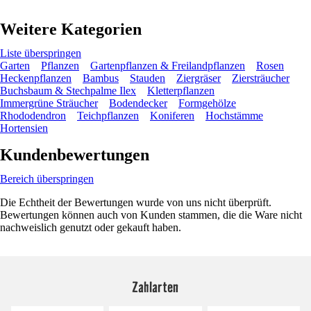
Weitere Kategorien
Liste überspringen
Garten
Pflanzen
Gartenpflanzen & Freilandpflanzen
Rosen
Heckenpflanzen
Bambus
Stauden
Ziergräser
Ziersträucher
Buchsbaum & Stechpalme Ilex
Kletterpflanzen
Immergrüne Sträucher
Bodendecker
Formgehölze
Rhododendron
Teichpflanzen
Koniferen
Hochstämme
Hortensien
Kundenbewertungen
Bereich überspringen
Die Echtheit der Bewertungen wurde von uns nicht überprüft.
Bewertungen können auch von Kunden stammen, die die Ware nicht
nachweislich genutzt oder gekauft haben.
Zahlarten