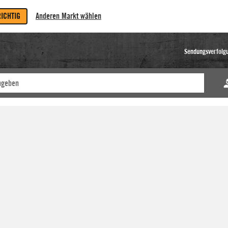
RICHTIG
Anderen Markt wählen
Sendungsverfolg