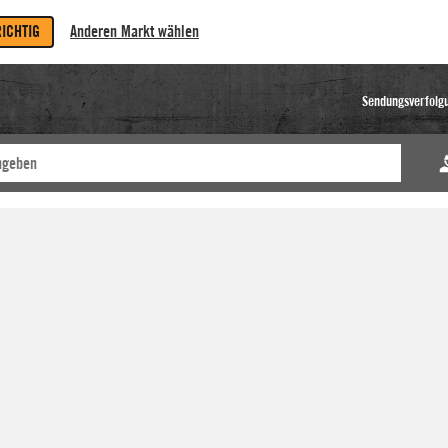
RICHTIG
Anderen Markt wählen
Sendungsverfolg