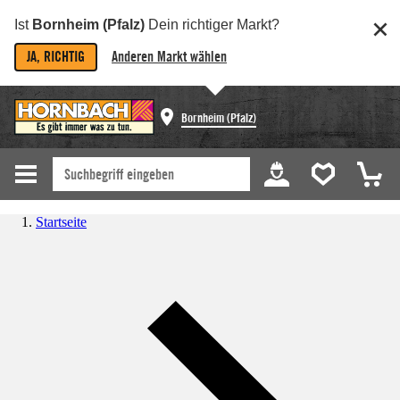
Ist
Bornheim (Pfalz)
Dein richtiger Markt?
JA, RICHTIG
Anderen Markt wählen
Bornheim (Pfalz)
Startseite