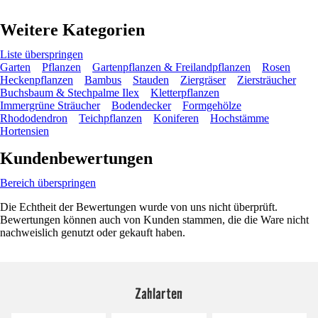
Weitere Kategorien
Liste überspringen
Garten
Pflanzen
Gartenpflanzen & Freilandpflanzen
Rosen
Heckenpflanzen
Bambus
Stauden
Ziergräser
Ziersträucher
Buchsbaum & Stechpalme Ilex
Kletterpflanzen
Immergrüne Sträucher
Bodendecker
Formgehölze
Rhododendron
Teichpflanzen
Koniferen
Hochstämme
Hortensien
Kundenbewertungen
Bereich überspringen
Die Echtheit der Bewertungen wurde von uns nicht überprüft.
Bewertungen können auch von Kunden stammen, die die Ware nicht
nachweislich genutzt oder gekauft haben.
Zahlarten