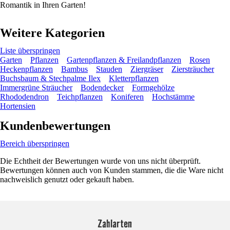
Romantik in Ihren Garten!
Weitere Kategorien
Liste überspringen
Garten
Pflanzen
Gartenpflanzen & Freilandpflanzen
Rosen
Heckenpflanzen
Bambus
Stauden
Ziergräser
Ziersträucher
Buchsbaum & Stechpalme Ilex
Kletterpflanzen
Immergrüne Sträucher
Bodendecker
Formgehölze
Rhododendron
Teichpflanzen
Koniferen
Hochstämme
Hortensien
Kundenbewertungen
Bereich überspringen
Die Echtheit der Bewertungen wurde von uns nicht überprüft.
Bewertungen können auch von Kunden stammen, die die Ware nicht
nachweislich genutzt oder gekauft haben.
Zahlarten