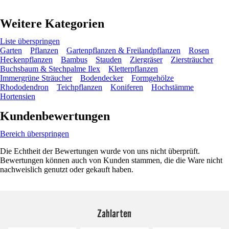
Weitere Kategorien
Liste überspringen
Garten
Pflanzen
Gartenpflanzen & Freilandpflanzen
Rosen
Heckenpflanzen
Bambus
Stauden
Ziergräser
Ziersträucher
Buchsbaum & Stechpalme Ilex
Kletterpflanzen
Immergrüne Sträucher
Bodendecker
Formgehölze
Rhododendron
Teichpflanzen
Koniferen
Hochstämme
Hortensien
Kundenbewertungen
Bereich überspringen
Die Echtheit der Bewertungen wurde von uns nicht überprüft.
Bewertungen können auch von Kunden stammen, die die Ware nicht
nachweislich genutzt oder gekauft haben.
Zahlarten