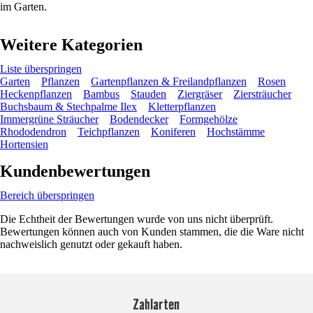
im Garten.
Weitere Kategorien
Liste überspringen
Garten
Pflanzen
Gartenpflanzen & Freilandpflanzen
Rosen
Heckenpflanzen
Bambus
Stauden
Ziergräser
Ziersträucher
Buchsbaum & Stechpalme Ilex
Kletterpflanzen
Immergrüne Sträucher
Bodendecker
Formgehölze
Rhododendron
Teichpflanzen
Koniferen
Hochstämme
Hortensien
Kundenbewertungen
Bereich überspringen
Die Echtheit der Bewertungen wurde von uns nicht überprüft.
Bewertungen können auch von Kunden stammen, die die Ware nicht
nachweislich genutzt oder gekauft haben.
Zahlarten