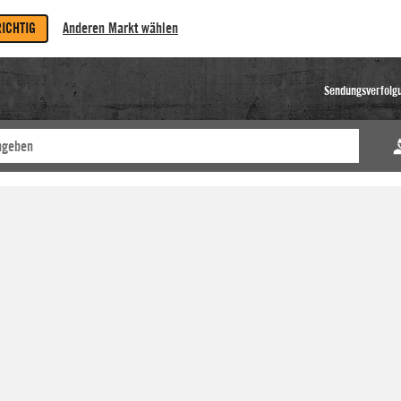
RICHTIG
Anderen Markt wählen
Sendungsverfolg