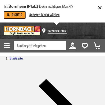
Ist
Bornheim (Pfalz)
Dein richtiger Markt?
JA, RICHTIG
Anderen Markt wählen
Bornheim (Pfalz)
Startseite