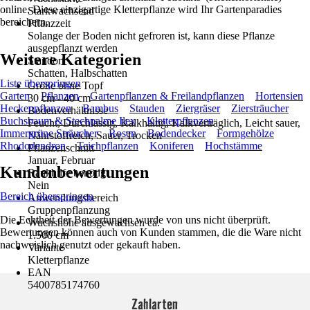
online. Diese einzigartige Kletterpflanze wird Ihr Gartenparadies
Starkwachsend
bereichern.
Pflanzzeit
Solange der Boden nicht gefroren ist, kann diese Pflanze
ausgepflanzt werden
Weitere Kategorien
Standort
Schatten, Halbschatten
Liste überspringen
Größe ohne Topf
Garten
Pflanzen
Gartenpflanzen & Freilandpflanzen
Hortensien
30 cm - 40 cm
Heckenpflanzen
Bambus
Stauden
Ziergräser
Ziersträucher
Bodenverhältnisse
Buchsbaum & Stechpalme Ilex
Kletterpflanzen
Feucht, Durchlässig, Kalkhaltig, Kalkverträglich, Leicht sauer,
Immergrüne Sträucher
Rosen
Bodendecker
Formgehölze
Nährstoffreich, Sauer, Trocken
Rhododendron
Teichpflanzen
Koniferen
Hochstämme
Pflanzenschnitt
Januar, Februar
Kundenbewertungen
Rankhilfe benötigt
Nein
Bereich überspringen
Anwendungsbereich
Gruppenpflanzung
Die Echtheit der Bewertungen wurde von uns nicht überprüft.
Wuchshöhe ausgewachsen ca.
Bewertungen können auch von Kunden stammen, die die Ware nicht
1.500 cm
nachweislich genutzt oder gekauft haben.
Variante
Kletterpflanze
EAN
5400785174760
Zahlarten