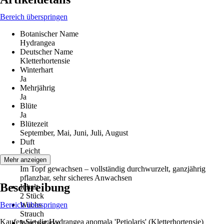
Bereich überspringen
Botanischer Name
Hydrangea
Deutscher Name
Kletterhortensie
Winterhart
Ja
Mehrjährig
Ja
Blüte
Ja
Blütezeit
September, Mai, Juni, Juli, August
Duft
Leicht
Qualität
Mehr anzeigen
Im Topf gewachsen – vollständig durchwurzelt, ganzjährig
pflanzbar, sehr sicheres Anwachsen
Beschreibung
Inhalt
2 Stück
Bereich überspringen
Wuchs
Strauch
Kaufen Sie die Hydrangea anomala 'Petiolaris' (Kletterhortensie)
Wuchsstärke