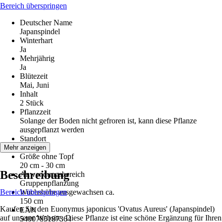
Bereich überspringen
Deutscher Name
Japanspindel
Winterhart
Ja
Mehrjährig
Ja
Blütezeit
Mai, Juni
Inhalt
2 Stück
Pflanzzeit
Solange der Boden nicht gefroren ist, kann diese Pflanze
ausgepflanzt werden
Standort
Sonne
Mehr anzeigen
Größe ohne Topf
20 cm - 30 cm
Beschreibung
Anwendungsbereich
Gruppenpflanzung
Bereich überspringen
Wuchshöhe ausgewachsen ca.
150 cm
Kaufen Sie den Euonymus japonicus 'Ovatus Aureus' (Japanspindel)
EAN
auf unserer Website. Diese Pflanze ist eine schöne Ergänzung für Ihren
5400785187364