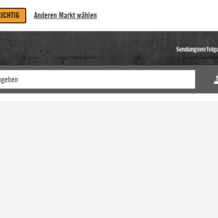
RICHTIG
Anderen Markt wählen
Sendungsverfolg