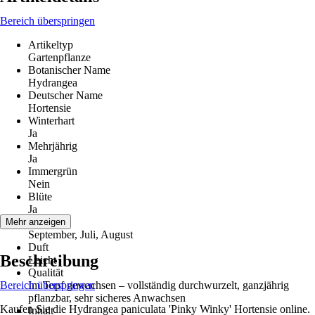
Bereich überspringen
Artikeltyp
Gartenpflanze
Botanischer Name
Hydrangea
Deutscher Name
Hortensie
Winterhart
Ja
Mehrjährig
Ja
Immergrün
Nein
Blüte
Ja
Blütezeit
Mehr anzeigen
September, Juli, August
Duft
Beschreibung
Leicht
Qualität
Bereich überspringen
Im Topf gewachsen – vollständig durchwurzelt, ganzjährig
pflanzbar, sehr sicheres Anwachsen
Kaufen Sie die Hydrangea paniculata 'Pinky Winky' Hortensie online.
Inhalt