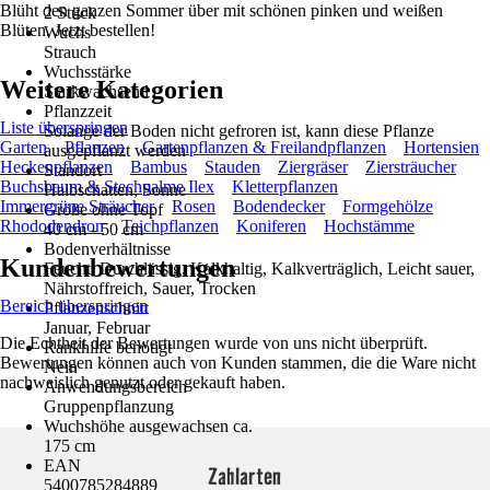
Blüht den ganzen Sommer über mit schönen pinken und weißen
2 Stück
Blüten. Jetzt bestellen!
Wuchs
Strauch
Wuchsstärke
Weitere Kategorien
Starkwachsend
Pflanzzeit
Liste überspringen
Solange der Boden nicht gefroren ist, kann diese Pflanze
Garten
Pflanzen
Gartenpflanzen & Freilandpflanzen
Hortensien
ausgepflanzt werden
Heckenpflanzen
Bambus
Stauden
Ziergräser
Ziersträucher
Standort
Buchsbaum & Stechpalme Ilex
Kletterpflanzen
Halbschatten, Sonne
Immergrüne Sträucher
Rosen
Bodendecker
Formgehölze
Größe ohne Topf
Rhododendron
Teichpflanzen
Koniferen
Hochstämme
40 cm - 50 cm
Bodenverhältnisse
Kundenbewertungen
Feucht, Durchlässig, Kalkhaltig, Kalkverträglich, Leicht sauer,
Nährstoffreich, Sauer, Trocken
Bereich überspringen
Pflanzenschnitt
Januar, Februar
Die Echtheit der Bewertungen wurde von uns nicht überprüft.
Rankhilfe benötigt
Bewertungen können auch von Kunden stammen, die die Ware nicht
Nein
nachweislich genutzt oder gekauft haben.
Anwendungsbereich
Gruppenpflanzung
Wuchshöhe ausgewachsen ca.
175 cm
EAN
Zahlarten
5400785284889