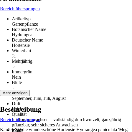
Bereich überspringen
Artikeltyp
Gartenpflanze
Botanischer Name
Hydrangea
Deutscher Name
Hortensie
Winterhart
Ja
Mehrjährig
Ja
Immergrün
Nein
Blüte
Ja
Blütezeit
Mehr anzeigen
September, Juni, Juli, August
Duft
Beschreibung
Leicht
Qualität
Bereich überspringen
Im Topf gewachsen – vollständig durchwurzelt, ganzjährig
pflanzbar, sehr sicheres Anwachsen
Kaufen Sie die wunderschöne Hortensie Hydrangea paniculata 'Mega
Inhalt