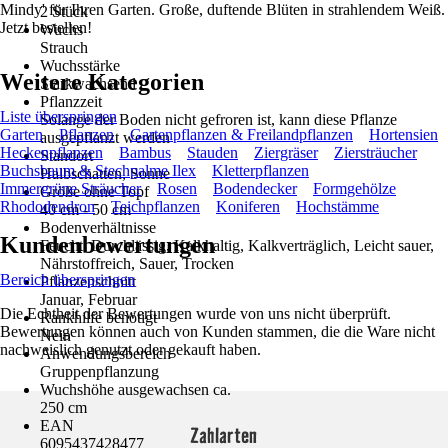
Mindy' für Ihren Garten. Große, duftende Blüten in strahlendem Weiß.
2 Stück
Jetzt bestellen!
Wuchs
Strauch
Wuchsstärke
Weitere Kategorien
Starkwachsend
Pflanzzeit
Liste überspringen
Solange der Boden nicht gefroren ist, kann diese Pflanze
Garten
Pflanzen
Gartenpflanzen & Freilandpflanzen
Hortensien
ausgepflanzt werden
Heckenpflanzen
Bambus
Stauden
Ziergräser
Ziersträucher
Standort
Buchsbaum & Stechpalme Ilex
Kletterpflanzen
Halbschatten, Sonne
Immergrüne Sträucher
Rosen
Bodendecker
Formgehölze
Größe ohne Topf
Rhododendron
Teichpflanzen
Koniferen
Hochstämme
40 cm - 50 cm
Bodenverhältnisse
Kundenbewertungen
Feucht, Durchlässig, Kalkhaltig, Kalkverträglich, Leicht sauer,
Nährstoffreich, Sauer, Trocken
Bereich überspringen
Pflanzenschnitt
Januar, Februar
Die Echtheit der Bewertungen wurde von uns nicht überprüft.
Rankhilfe benötigt
Bewertungen können auch von Kunden stammen, die die Ware nicht
Nein
nachweislich genutzt oder gekauft haben.
Anwendungsbereich
Gruppenpflanzung
Wuchshöhe ausgewachsen ca.
250 cm
EAN
Zahlarten
6095437428477