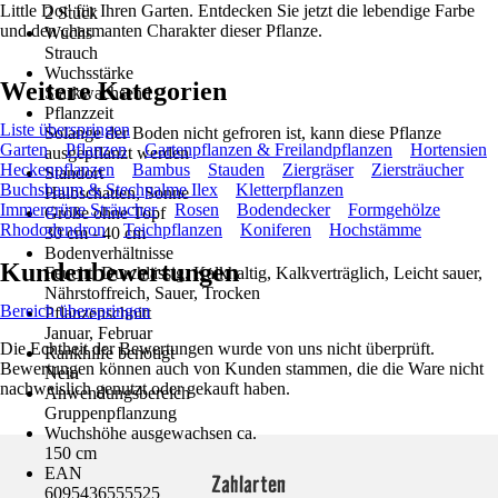
Little Dot' für Ihren Garten. Entdecken Sie jetzt die lebendige Farbe
2 Stück
und den charmanten Charakter dieser Pflanze.
Wuchs
Strauch
Wuchsstärke
Weitere Kategorien
Starkwachsend
Pflanzzeit
Liste überspringen
Solange der Boden nicht gefroren ist, kann diese Pflanze
Garten
Pflanzen
Gartenpflanzen & Freilandpflanzen
Hortensien
ausgepflanzt werden
Heckenpflanzen
Bambus
Stauden
Ziergräser
Ziersträucher
Standort
Buchsbaum & Stechpalme Ilex
Kletterpflanzen
Halbschatten, Sonne
Immergrüne Sträucher
Rosen
Bodendecker
Formgehölze
Größe ohne Topf
Rhododendron
Teichpflanzen
Koniferen
Hochstämme
30 cm - 40 cm
Bodenverhältnisse
Kundenbewertungen
Feucht, Durchlässig, Kalkhaltig, Kalkverträglich, Leicht sauer,
Nährstoffreich, Sauer, Trocken
Bereich überspringen
Pflanzenschnitt
Januar, Februar
Die Echtheit der Bewertungen wurde von uns nicht überprüft.
Rankhilfe benötigt
Bewertungen können auch von Kunden stammen, die die Ware nicht
Nein
nachweislich genutzt oder gekauft haben.
Anwendungsbereich
Gruppenpflanzung
Wuchshöhe ausgewachsen ca.
150 cm
EAN
Zahlarten
6095436555525