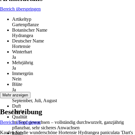
Bereich überspringen
Artikeltyp
Gartenpflanze
Botanischer Name
Hydrangea
Deutscher Name
Hortensie
Winterhart
Ja
Mehrjährig
Ja
Immergrün
Nein
Blüte
Ja
Blütezeit
Mehr anzeigen
September, Juli, August
Duft
Beschreibung
Leicht
Qualität
Bereich überspringen
Im Topf gewachsen – vollständig durchwurzelt, ganzjährig
pflanzbar, sehr sicheres Anwachsen
Kaufen Sie die wunderschöne Hortensie Hydrangea paniculata 'Dart's
Inhalt