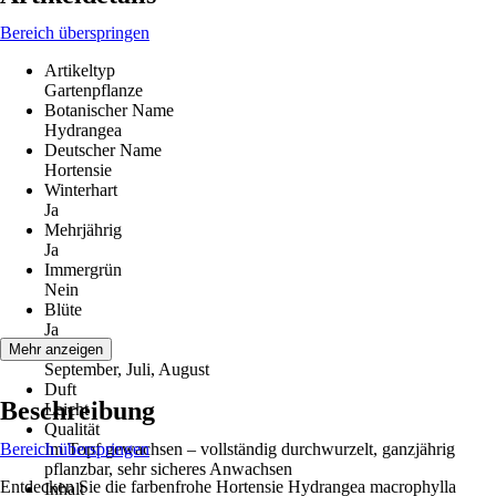
Bereich überspringen
Artikeltyp
Gartenpflanze
Botanischer Name
Hydrangea
Deutscher Name
Hortensie
Winterhart
Ja
Mehrjährig
Ja
Immergrün
Nein
Blüte
Ja
Blütezeit
Mehr anzeigen
September, Juli, August
Duft
Beschreibung
Leicht
Qualität
Bereich überspringen
Im Topf gewachsen – vollständig durchwurzelt, ganzjährig
pflanzbar, sehr sicheres Anwachsen
Entdecken Sie die farbenfrohe Hortensie Hydrangea macrophylla
Inhalt