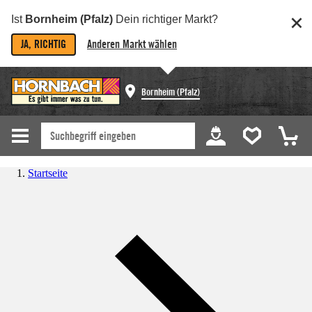
Ist
Bornheim (Pfalz)
Dein richtiger Markt?
JA, RICHTIG
Anderen Markt wählen
Bornheim (Pfalz)
Startseite