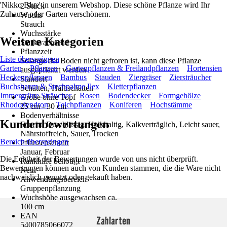
'Nikko Blue' in unserem Webshop. Diese schöne Pflanze wird Ihr
2 Stück
Zuhause oder Garten verschönern.
Wuchs
Strauch
Wuchsstärke
Weitere Kategorien
Starkwachsend
Pflanzzeit
Liste überspringen
Solange der Boden nicht gefroren ist, kann diese Pflanze
Garten
Pflanzen
Gartenpflanzen & Freilandpflanzen
Hortensien
ausgepflanzt werden
Heckenpflanzen
Bambus
Stauden
Ziergräser
Ziersträucher
Standort
Buchsbaum & Stechpalme Ilex
Kletterpflanzen
Schatten, Halbschatten
Immergrüne Sträucher
Rosen
Bodendecker
Formgehölze
Größe ohne Topf
Rhododendron
Teichpflanzen
Koniferen
Hochstämme
25 cm - 30 cm
Bodenverhältnisse
Kundenbewertungen
Feucht, Durchlässig, Kalkhaltig, Kalkverträglich, Leicht sauer,
Nährstoffreich, Sauer, Trocken
Bereich überspringen
Pflanzenschnitt
Januar, Februar
Die Echtheit der Bewertungen wurde von uns nicht überprüft.
Rankhilfe benötigt
Bewertungen können auch von Kunden stammen, die die Ware nicht
Nein
nachweislich genutzt oder gekauft haben.
Anwendungsbereich
Gruppenpflanzung
Wuchshöhe ausgewachsen ca.
100 cm
EAN
Zahlarten
5400785066072