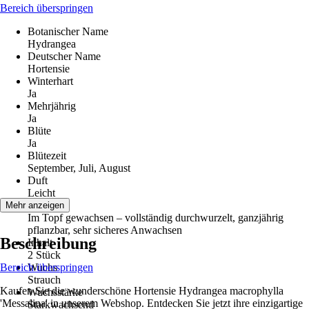
Bereich überspringen
Botanischer Name
Hydrangea
Deutscher Name
Hortensie
Winterhart
Ja
Mehrjährig
Ja
Blüte
Ja
Blütezeit
September, Juli, August
Duft
Leicht
Qualität
Mehr anzeigen
Im Topf gewachsen – vollständig durchwurzelt, ganzjährig
pflanzbar, sehr sicheres Anwachsen
Beschreibung
Inhalt
2 Stück
Bereich überspringen
Wuchs
Strauch
Kaufen Sie die wunderschöne Hortensie Hydrangea macrophylla
Wuchsstärke
'Messalina' in unserem Webshop. Entdecken Sie jetzt ihre einzigartige
Starkwachsend