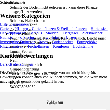
Schönheit!
Pflanzzeit
Solange der Boden nicht gefroren ist, kann diese Pflanze
ausgepflanzt werden
Weitere Kategorien
Standort
Schatten, Halbschatten
Liste überspringen
Größe ohne Topf
Garten
Pflanzen
Gartenpflanzen & Freilandpflanzen
Hortensien
25 cm - 30 cm
Heckenpflanzen
Bambus
Stauden
Ziergräser
Ziersträucher
Bodenverhältnisse
Buchsbaum & Stechpalme Ilex
Kletterpflanzen
Feucht, Durchlässig, Kalkhaltig, Kalkverträglich, Leicht sauer,
Immergrüne Sträucher
Rosen
Bodendecker
Formgehölze
Nährstoffreich, Sauer, Trocken
Rhododendron
Teichpflanzen
Koniferen
Hochstämme
Pflanzenschnitt
Januar, Februar
Kundenbewertungen
Rankhilfe benötigt
Nein
Bereich überspringen
Anwendungsbereich
Gruppenpflanzung
Die Echtheit der Bewertungen wurde von uns nicht überprüft.
Wuchshöhe ausgewachsen ca.
Bewertungen können auch von Kunden stammen, die die Ware nicht
150 cm
nachweislich genutzt oder gekauft haben.
EAN
5400785065952
Zahlarten