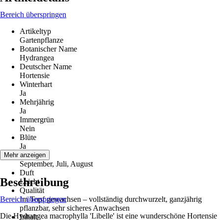
Bereich überspringen
Artikeltyp
Gartenpflanze
Botanischer Name
Hydrangea
Deutscher Name
Hortensie
Winterhart
Ja
Mehrjährig
Ja
Immergrün
Nein
Blüte
Ja
Blütezeit
Mehr anzeigen
September, Juli, August
Duft
Beschreibung
Leicht
Qualität
Bereich überspringen
Im Topf gewachsen – vollständig durchwurzelt, ganzjährig
pflanzbar, sehr sicheres Anwachsen
Die Hydrangea macrophylla 'Libelle' ist eine wunderschöne Hortensie
Inhalt