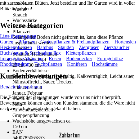
mit zarten blauen Blüten. Jetzt bestellen und Ihr Garten wird in voller
2 Stück
Blüte erstrahlen!
Wuchs
Strauch
Wuchsstärke
Weitere Kategorien
Starkwachsend
Pflanzzeit
Liste überspringen
Solange der Boden nicht gefroren ist, kann diese Pflanze
Garten
Pflanzen
Gartenpflanzen & Freilandpflanzen
Hortensien
ausgepflanzt werden
Heckenpflanzen
Bambus
Stauden
Ziergräser
Ziersträucher
Standort
Buchsbaum & Stechpalme Ilex
Kletterpflanzen
Schatten, Halbschatten
Immergrüne Sträucher
Rosen
Bodendecker
Formgehölze
Größe ohne Topf
Rhododendron
Teichpflanzen
Koniferen
Hochstämme
25 cm - 30 cm
Bodenverhältnisse
Kundenbewertungen
Feucht, Durchlässig, Kalkhaltig, Kalkverträglich, Leicht sauer,
Nährstoffreich, Sauer, Trocken
Bereich überspringen
Pflanzenschnitt
Januar, Februar
Die Echtheit der Bewertungen wurde von uns nicht überprüft.
Rankhilfe benötigt
Bewertungen können auch von Kunden stammen, die die Ware nicht
Nein
nachweislich genutzt oder gekauft haben.
Anwendungsbereich
Gruppenpflanzung
Wuchshöhe ausgewachsen ca.
150 cm
EAN
Zahlarten
5400785065853