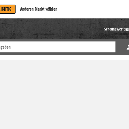
RICHTIG
Anderen Markt wählen
Sendungsverfolg