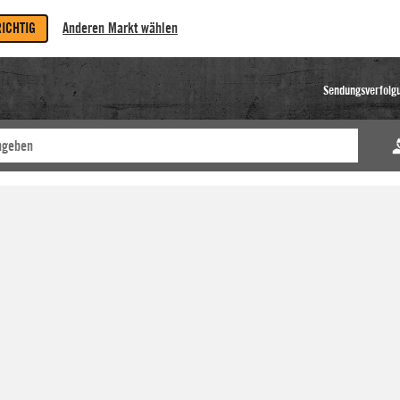
RICHTIG
Anderen Markt wählen
Sendungsverfolg