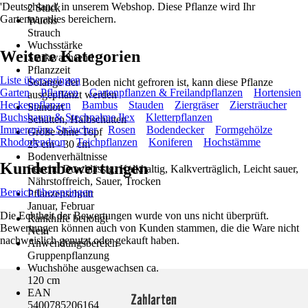
'Deutschland' in unserem Webshop. Diese Pflanze wird Ihr
2 Stück
Gartenparadies bereichern.
Wuchs
Strauch
Wuchsstärke
Weitere Kategorien
Starkwachsend
Pflanzzeit
Liste überspringen
Solange der Boden nicht gefroren ist, kann diese Pflanze
Garten
Pflanzen
Gartenpflanzen & Freilandpflanzen
Hortensien
ausgepflanzt werden
Heckenpflanzen
Bambus
Stauden
Ziergräser
Ziersträucher
Standort
Buchsbaum & Stechpalme Ilex
Kletterpflanzen
Schatten, Halbschatten
Immergrüne Sträucher
Rosen
Bodendecker
Formgehölze
Größe ohne Topf
Rhododendron
Teichpflanzen
Koniferen
Hochstämme
25 cm - 30 cm
Bodenverhältnisse
Kundenbewertungen
Feucht, Durchlässig, Kalkhaltig, Kalkverträglich, Leicht sauer,
Nährstoffreich, Sauer, Trocken
Bereich überspringen
Pflanzenschnitt
Januar, Februar
Die Echtheit der Bewertungen wurde von uns nicht überprüft.
Rankhilfe benötigt
Bewertungen können auch von Kunden stammen, die die Ware nicht
Nein
nachweislich genutzt oder gekauft haben.
Anwendungsbereich
Gruppenpflanzung
Wuchshöhe ausgewachsen ca.
120 cm
EAN
Zahlarten
5400785206164