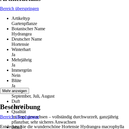
Bereich überspringen
Artikeltyp
Gartenpflanze
Botanischer Name
Hydrangea
Deutscher Name
Hortensie
Winterhart
Ja
Mehrjährig
Ja
Immergrün
Nein
Blüte
Ja
Blütezeit
Mehr anzeigen
September, Juli, August
Duft
Beschreibung
Leicht
Qualität
Bereich überspringen
Im Topf gewachsen – vollständig durchwurzelt, ganzjährig
pflanzbar, sehr sicheres Anwachsen
Entdecken Sie die wunderschöne Hortensie Hydrangea macrophylla
Inhalt