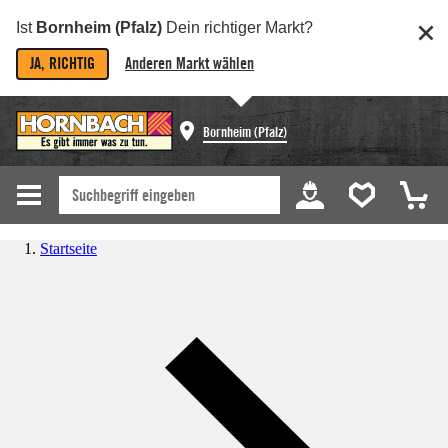
Ist
Bornheim (Pfalz)
Dein richtiger Markt?
JA, RICHTIG
Anderen Markt wählen
Bornheim (Pfalz)
Startseite