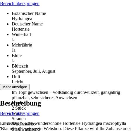
Bereich überspringen
Botanischer Name
Hydrangea
Deutscher Name
Hortensie
Winterhart
Ja
Mehrjährig
Ja
Blüte
Ja
Blütezeit
September, Juli, August
Duft
Leicht
Qualität
Mehr anzeigen
Im Topf gewachsen – vollständig durchwurzelt, ganzjährig
pflanzbar, sehr sicheres Anwachsen
Beschreibung
Inhalt
2 Stück
Bereich überspringen
Wuchs
Strauch
Entdecken Sie die wunderschöne Hortensie Hydrangea macrophylla
Wuchsstärke
'Blaumeise' in unserem Webshop. Diese Pflanze wird Ihr Zuhause oder
Starkwachsend