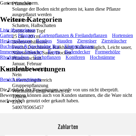
Garten verschönern.
Pflanzzeit
Solange der Boden nicht gefroren ist, kann diese Pflanze
ausgepflanzt werden
Weitere Kategorien
Standort
Schatten, Halbschatten
Liste überspringen
Größe ohne Topf
Garten
Pflanzen
Gartenpflanzen & Freilandpflanzen
Hortensien
25 cm - 30 cm
Heckenpflanzen
Bambus
Stauden
Ziergräser
Ziersträucher
Bodenverhältnisse
Buchsbaum & Stechpalme Ilex
Kletterpflanzen
Feucht, Durchlässig, Kalkhaltig, Kalkverträglich, Leicht sauer,
Immergrüne Sträucher
Rosen
Bodendecker
Formgehölze
Nährstoffreich, Sauer, Trocken
Rhododendron
Teichpflanzen
Koniferen
Hochstämme
Pflanzenschnitt
Januar, Februar
Kundenbewertungen
Rankhilfe benötigt
Nein
Bereich überspringen
Anwendungsbereich
Gruppenpflanzung
Die Echtheit der Bewertungen wurde von uns nicht überprüft.
Wuchshöhe ausgewachsen ca.
Bewertungen können auch von Kunden stammen, die die Ware nicht
120 cm
nachweislich genutzt oder gekauft haben.
EAN
5400785065457
Zahlarten