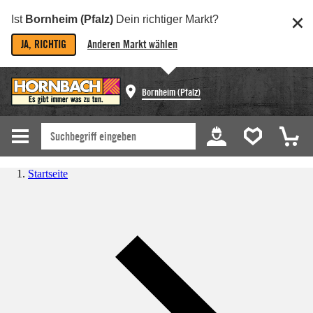
Ist
Bornheim (Pfalz)
Dein richtiger Markt?
JA, RICHTIG
Anderen Markt wählen
Bornheim (Pfalz)
Startseite