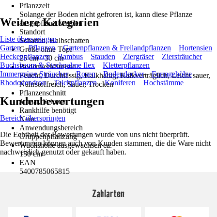
Pflanzzeit
Solange der Boden nicht gefroren ist, kann diese Pflanze
Weitere Kategorien
ausgepflanzt werden
Standort
Liste überspringen
Schatten, Halbschatten
Garten
Pflanzen
Gartenpflanzen & Freilandpflanzen
Hortensien
Größe ohne Topf
Heckenpflanzen
Bambus
Stauden
Ziergräser
Ziersträucher
25 cm - 30 cm
Buchsbaum & Stechpalme Ilex
Kletterpflanzen
Bodenverhältnisse
Immergrüne Sträucher
Rosen
Bodendecker
Formgehölze
Feucht, Durchlässig, Kalkhaltig, Kalkverträglich, Leicht sauer,
Rhododendron
Teichpflanzen
Koniferen
Hochstämme
Nährstoffreich, Sauer, Trocken
Pflanzenschnitt
Kundenbewertungen
Januar, Februar
Rankhilfe benötigt
Bereich überspringen
Nein
Anwendungsbereich
Die Echtheit der Bewertungen wurde von uns nicht überprüft.
Gruppenpflanzung
Bewertungen können auch von Kunden stammen, die die Ware nicht
Wuchshöhe ausgewachsen ca.
nachweislich genutzt oder gekauft haben.
150 cm
EAN
5400785065815
Zahlarten