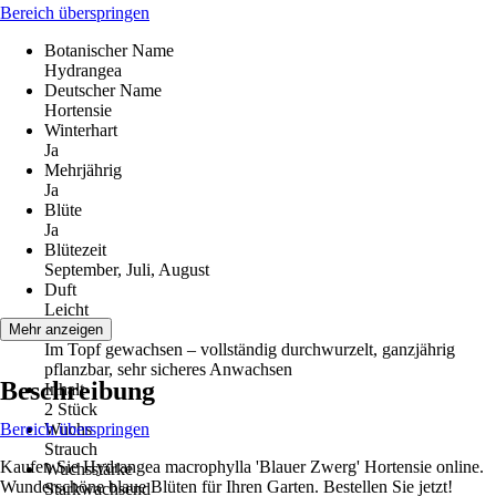
Bereich überspringen
Botanischer Name
Hydrangea
Deutscher Name
Hortensie
Winterhart
Ja
Mehrjährig
Ja
Blüte
Ja
Blütezeit
September, Juli, August
Duft
Leicht
Qualität
Mehr anzeigen
Im Topf gewachsen – vollständig durchwurzelt, ganzjährig
pflanzbar, sehr sicheres Anwachsen
Beschreibung
Inhalt
2 Stück
Bereich überspringen
Wuchs
Strauch
Kaufen Sie Hydrangea macrophylla 'Blauer Zwerg' Hortensie online.
Wuchsstärke
Wunderschöne blaue Blüten für Ihren Garten. Bestellen Sie jetzt!
Starkwachsend