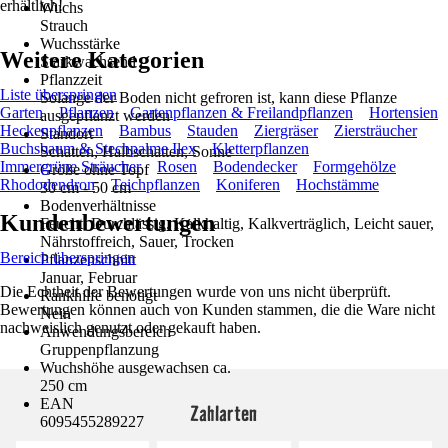
erhältlich!
Wuchs
Strauch
Wuchsstärke
Weitere Kategorien
Starkwachsend
Pflanzzeit
Liste überspringen
Solange der Boden nicht gefroren ist, kann diese Pflanze
Garten
Pflanzen
Gartenpflanzen & Freilandpflanzen
Hortensien
ausgepflanzt werden
Heckenpflanzen
Bambus
Stauden
Ziergräser
Ziersträucher
Standort
Buchsbaum & Stechpalme Ilex
Kletterpflanzen
Schatten, Halbschatten, Sonne
Immergrüne Sträucher
Rosen
Bodendecker
Formgehölze
Größe ohne Topf
Rhododendron
Teichpflanzen
Koniferen
Hochstämme
30 cm - 50 cm
Bodenverhältnisse
Kundenbewertungen
Feucht, Durchlässig, Kalkhaltig, Kalkverträglich, Leicht sauer,
Nährstoffreich, Sauer, Trocken
Bereich überspringen
Pflanzenschnitt
Januar, Februar
Die Echtheit der Bewertungen wurde von uns nicht überprüft.
Rankhilfe benötigt
Bewertungen können auch von Kunden stammen, die die Ware nicht
Nein
nachweislich genutzt oder gekauft haben.
Anwendungsbereich
Gruppenpflanzung
Wuchshöhe ausgewachsen ca.
250 cm
EAN
Zahlarten
6095455289227