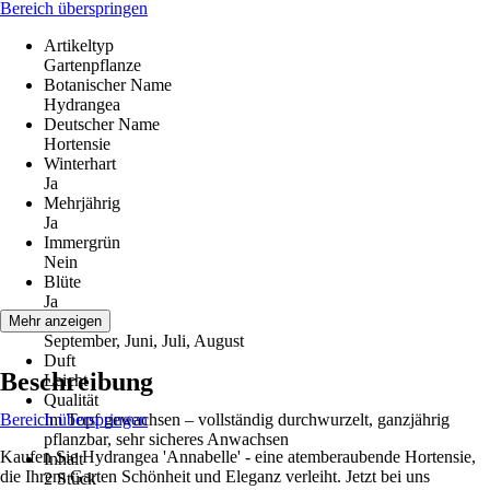
Bereich überspringen
Artikeltyp
Gartenpflanze
Botanischer Name
Hydrangea
Deutscher Name
Hortensie
Winterhart
Ja
Mehrjährig
Ja
Immergrün
Nein
Blüte
Ja
Blütezeit
Mehr anzeigen
September, Juni, Juli, August
Duft
Beschreibung
Leicht
Qualität
Bereich überspringen
Im Topf gewachsen – vollständig durchwurzelt, ganzjährig
pflanzbar, sehr sicheres Anwachsen
Kaufen Sie Hydrangea 'Annabelle' - eine atemberaubende Hortensie,
Inhalt
die Ihrem Garten Schönheit und Eleganz verleiht. Jetzt bei uns
2 Stück