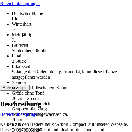
Bereich überspringen
Deutscher Name
Efeu
Winterhart
Ja
Mehrjährig
Ja
Blütezeit
September, Oktober
Inhalt
2 Stück
Pflanzzeit
Solange der Boden nicht gefroren ist, kann diese Pflanze
ausgepflanzt werden
Standort
Schatten, Halbschatten, Sonne
Mehr anzeigen
Größe ohne Topf
20 cm - 25 cm
Beschreibung
Anwendungsbereich
Gruppenpflanzung
Bereich überspringen
Wuchshöhe ausgewachsen ca.
70 cm
Kaufen Sie den Hedera helix 'Arbori Compact' auf unserer Webseite.
EAN
Dieser Efeu ist pflegeleicht und ideal für den Innen- und
5400785059937