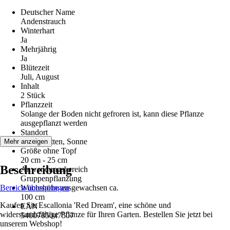
Deutscher Name
Andenstrauch
Winterhart
Ja
Mehrjährig
Ja
Blütezeit
Juli, August
Inhalt
2 Stück
Pflanzzeit
Solange der Boden nicht gefroren ist, kann diese Pflanze
ausgepflanzt werden
Standort
Halbschatten, Sonne
Mehr anzeigen
Größe ohne Topf
20 cm - 25 cm
Beschreibung
Anwendungsbereich
Gruppenpflanzung
Bereich überspringen
Wuchshöhe ausgewachsen ca.
100 cm
Kaufen Sie Escallonia 'Red Dream', eine schöne und
EAN
widerstandsfähige Pflanze für Ihren Garten. Bestellen Sie jetzt bei
5400785047507
unserem Webshop!