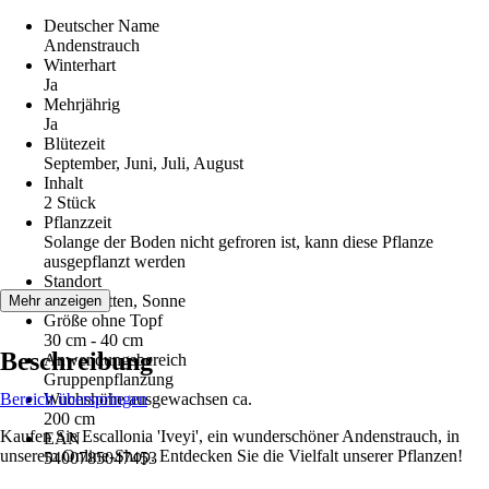
Deutscher Name
Andenstrauch
Winterhart
Ja
Mehrjährig
Ja
Blütezeit
September, Juni, Juli, August
Inhalt
2 Stück
Pflanzzeit
Solange der Boden nicht gefroren ist, kann diese Pflanze
ausgepflanzt werden
Standort
Halbschatten, Sonne
Mehr anzeigen
Größe ohne Topf
30 cm - 40 cm
Beschreibung
Anwendungsbereich
Gruppenpflanzung
Bereich überspringen
Wuchshöhe ausgewachsen ca.
200 cm
Kaufen Sie Escallonia 'Iveyi', ein wunderschöner Andenstrauch, in
EAN
unserem Online-Shop. Entdecken Sie die Vielfalt unserer Pflanzen!
5400785047453