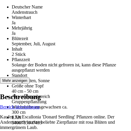
Deutscher Name
Andenstrauch
Winterhart
Ja
Mehrjährig
Ja
Blütezeit
September, Juli, August
Inhalt
2 Stück
Pflanzzeit
Solange der Boden nicht gefroren ist, kann diese Pflanze
ausgepflanzt werden
Standort
Halbschatten, Sonne
Mehr anzeigen
Größe ohne Topf
40 cm - 50 cm
Beschreibung
Anwendungsbereich
Gruppenpflanzung
Bereich überspringen
Wuchshöhe ausgewachsen ca.
300 cm
Kaufen Sie Escallonia 'Donard Seedling' Pflanzen online. Der
EAN
Andenstrauch ist eine beliebte Zierpflanze mit rosa Blüten und
5400785047439
immergrünem Laub.