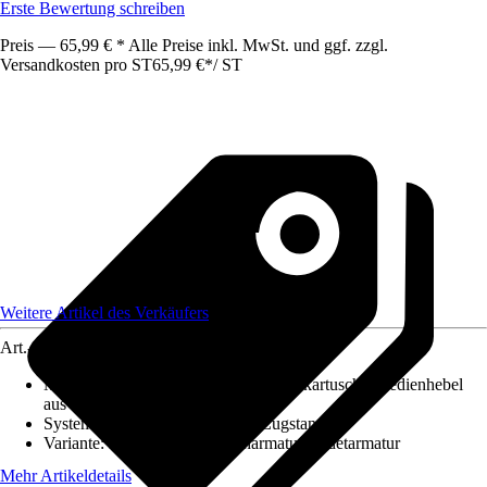
Erste Bewertung schreiben
Preis — 65,99 € * Alle Preise inkl. MwSt. und ggf. zzgl.
Versandkosten pro ST
65,99 €
*
/
ST
Weitere Artikel des Verkäufers
Art.-Nr.
12600215
Merkmale
:
Einhebelmischer, Keramikkartusche, Bedienhebel
aus Metall
System der Ablaufgarnitur
:
Mit Zugstange
Variante
:
Einhebel Waschtischarmatur, Bidetarmatur
Mehr Artikeldetails