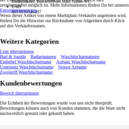
Badezimmer, Barrierefreies Bad, Gäste-WC
zerstörungsfrei möglich ist. Mehr Informationen findest Du bei unseren
EAN
Entsorgungsservices
.
8053839046437
Wenn dieser Artikel von einem Marktplatz-Verkäufer angeboten wird,
findest Du die Hinweise zur Rücknahme von Altgeräten durch Klick
auf den Verkäufernamen.
Weitere Kategorien
Liste überspringen
Bad & Sanitär
Badarmaturen
Waschtischarmaturen
Einhebel Waschtischarmatur
Aufsatz Waschtischarmatur
Unterputz Waschtischarmatur
Sensor Armatur
Zweigriff Waschtischarmatur
Kundenbewertungen
Bereich überspringen
Die Echtheit der Bewertungen wurde von uns nicht überprüft.
Bewertungen können auch von Kunden stammen, die die Ware nicht
nachweislich genutzt oder gekauft haben.