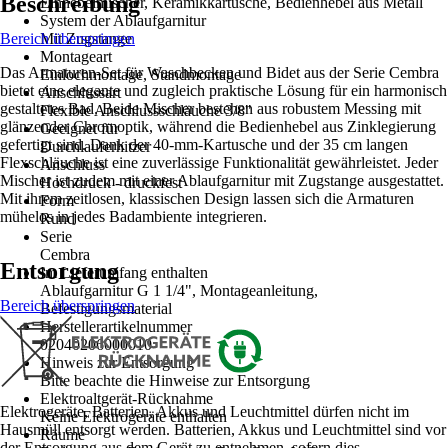
Beschreibung
Einhebelmischer, Keramikkartusche, Bedienhebel aus Metall
System der Ablaufgarnitur
Bereich überspringen
Mit Zugstange
Montageart
Das Armaturen-Set für Waschbecken und Bidet aus der Serie Cembra
Einlochmontage, Standmontage
bietet eine elegante und zugleich praktische Lösung für ein harmonisch
Anschlussart
gestaltetes Bad. Beide Mischer bestehen aus robustem Messing mit
Flexible Anschlussschläuche 3/8"
glänzender Chromoptik, während die Bedienhebel aus Zinklegierung
Geeignet für
gefertigt sind. Dank der 40-mm-Kartusche und der 35 cm langen
Durchlauferhitzer
Flexschläuche ist eine zuverlässige Funktionalität gewährleistet. Jeder
Anschluss
Mischer ist zudem mit einer Ablaufgarnitur mit Zugstange ausgestattet.
Hochdruck - druckfest
Mit ihrem zeitlosen, klassischen Design lassen sich die Armaturen
Form
mühelos in jedes Badambiente integrieren.
Rund
Serie
Cembra
Entsorgung
Im Lieferumfang enthalten
Ablaufgarnitur G 1 1/4", Montageanleitung,
Bereich überspringen
Befestigungsmaterial
Herstellerartikelnummer
02040206000010
Hinweis zur Entsorgung
Bitte beachte die Hinweise zur Entsorgung
Elektroaltgerät-Rücknahme
Elektrogeräte, Batterien, Akkus und Leuchtmittel dürfen nicht im
Keine Elektrogeräte enthalten
Hausmüll entsorgt werden. Batterien, Akkus und Leuchtmittel sind vor
Räume
der Entsorgung aus dem Gerät zu entnehmen, sofern dies