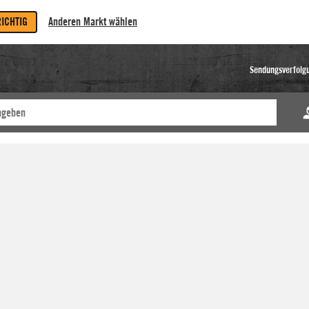
RICHTIG
Anderen Markt wählen
Sendungsverfolg