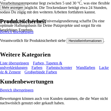
Verarbeitungstemperatur liegt zwischen 5 und 30 °C, was eine flexible
Anwendung ermöglicht. Die Trockendauer beträgt etwa 24 Stunden,
Mehr anzeigen
sodass Du zügig mit den weiteren Arbeiten fortfahren kannst.
Produktsicherheit
Festgezurrt: Mit der Baumit Universalgrundierung schaffst Du eine
optimale Haftungsbasis für Deine Putzprojekte und sorgst für ein
langlebiges Ergebnis.
Bereich überspringen
Verantwortlich für Produktsicherheit siehe
.
Herstellerinformationen
Weitere Kategorien
Liste überspringen
Farben, Tapeten &
ndverkleidungen
Farben
Farbmischcenter
Wandfarben
Lacke
lz & Zement
Großgebinde Farben
Kundenbewertungen
Bereich überspringen
Bewertungen können auch von Kunden stammen, die die Ware nicht
nachweislich genutzt oder gekauft haben.