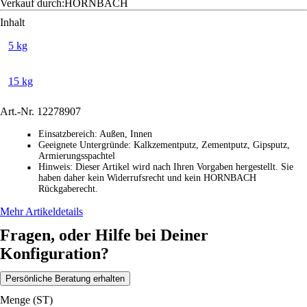
Verkauf durch:
HORNBACH
Inhalt
5 kg
15 kg
Art.-Nr.
12278907
Einsatzbereich
:
Außen, Innen
■
Geeignete Untergründe
:
Kalkzementputz, Zementputz, Gipsputz,
■
Armierungsspachtel
Hinweis
:
Dieser Artikel wird nach Ihren Vorgaben hergestellt. Sie
■
haben daher kein Widerrufsrecht und kein HORNBACH
Rückgaberecht.
Mehr Artikeldetails
Fragen, oder Hilfe bei Deiner
Konfiguration?
Persönliche Beratung erhalten
Menge (ST)