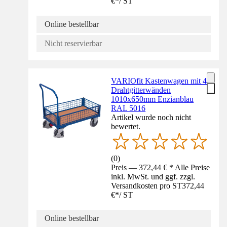
€
*
/
ST
Online bestellbar
Nicht reservierbar
VARIOfit Kastenwagen mit 4
Drahtgitterwänden
1010x650mm Enzianblau
RAL 5016
Artikel wurde noch nicht
bewertet.
(
0
)
Preis — 372,44 € * Alle Preise
inkl. MwSt. und ggf. zzgl.
Versandkosten pro ST
372,44
€
*
/
ST
Online bestellbar