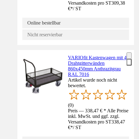
Versandkosten pro ST
309,38
€
*
/
ST
Online bestellbar
Nicht reservierbar
VARIOfit Kastenwagen mit 4
Drahtgitterwänden
860x450mm Anthrazitgrau
RAL 7016
Artikel wurde noch nicht
bewertet.
(
0
)
Preis — 338,47 € * Alle Preise
inkl. MwSt. und ggf. zzgl.
Versandkosten pro ST
338,47
€
*
/
ST