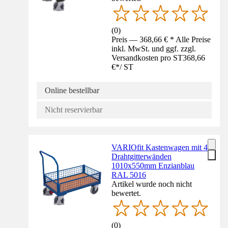
(
0
)
Preis — 368,66 € * Alle Preise
inkl. MwSt. und ggf. zzgl.
Versandkosten pro ST
368,66
€
*
/
ST
Online bestellbar
Nicht reservierbar
VARIOfit Kastenwagen mit 4
Drahtgitterwänden
1010x550mm Enzianblau
RAL 5016
Artikel wurde noch nicht
bewertet.
(
0
)