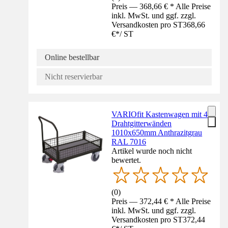
Preis — 368,66 € * Alle Preise
inkl. MwSt. und ggf. zzgl.
Versandkosten pro ST
368,66
€
*
/
ST
Online bestellbar
Nicht reservierbar
VARIOfit Kastenwagen mit 4
Drahtgitterwänden
1010x650mm Anthrazitgrau
RAL 7016
Artikel wurde noch nicht
bewertet.
(
0
)
Preis — 372,44 € * Alle Preise
inkl. MwSt. und ggf. zzgl.
Versandkosten pro ST
372,44