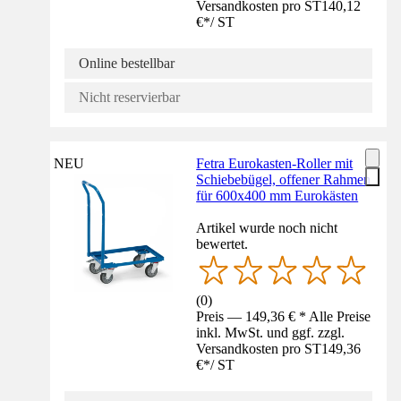
Versandkosten pro ST
140,12
€
*
/
ST
Online bestellbar
Nicht reservierbar
NEU
Fetra Eurokasten-Roller mit
Schiebebügel, offener Rahmen
für 600x400 mm Eurokästen
Artikel wurde noch nicht
bewertet.
(
0
)
Preis — 149,36 € * Alle Preise
inkl. MwSt. und ggf. zzgl.
Versandkosten pro ST
149,36
€
*
/
ST