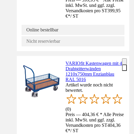
inkl. MwSt. und ggf. zzgl.
Versandkosten pro ST
399,95
€
*
/
ST
Online bestellbar
Nicht reservierbar
VARIOfit Kastenwagen mit 4
Drahtgitterwänden
1210x750mm Enzianblau
RAL 5016
Artikel wurde noch nicht
bewertet.
(
0
)
Preis — 404,36 € * Alle Preise
inkl. MwSt. und ggf. zzgl.
Versandkosten pro ST
404,36
€
*
/
ST