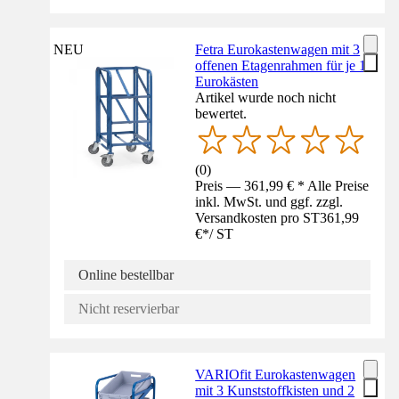
NEU
Fetra Eurokastenwagen mit 3
offenen Etagenrahmen für je 1
Eurokästen
Artikel wurde noch nicht
bewertet.
(
0
)
Preis — 361,99 € * Alle Preise
inkl. MwSt. und ggf. zzgl.
Versandkosten pro ST
361,99
€
*
/
ST
Online bestellbar
Nicht reservierbar
VARIOfit Eurokastenwagen
mit 3 Kunststoffkisten und 2