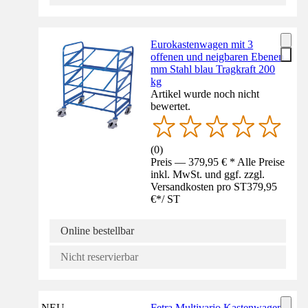
Eurokastenwagen mit 3
offenen und neigbaren Ebenen
mm Stahl blau Tragkraft 200
kg
Artikel wurde noch nicht
bewertet.
(
0
)
Preis — 379,95 € * Alle Preise
inkl. MwSt. und ggf. zzgl.
Versandkosten pro ST
379,95
€
*
/
ST
Online bestellbar
Nicht reservierbar
NEU
Fetra Multivario Kastenwagen