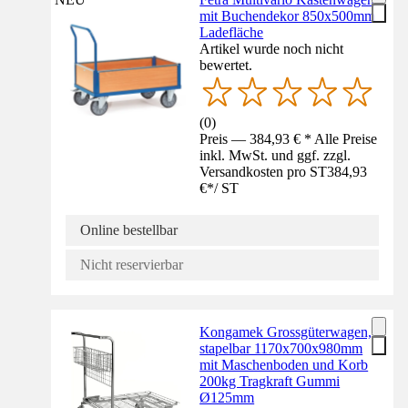
mit Buchendekor 850x500mm
Ladefläche
Artikel wurde noch nicht
bewertet.
(
0
)
Preis — 384,93 € * Alle Preise
inkl. MwSt. und ggf. zzgl.
Versandkosten pro ST
384,93
€
*
/
ST
Online bestellbar
Nicht reservierbar
Kongamek Grossgüterwagen,
stapelbar 1170x700x980mm
mit Maschenboden und Korb
200kg Tragkraft Gummi
Ø125mm