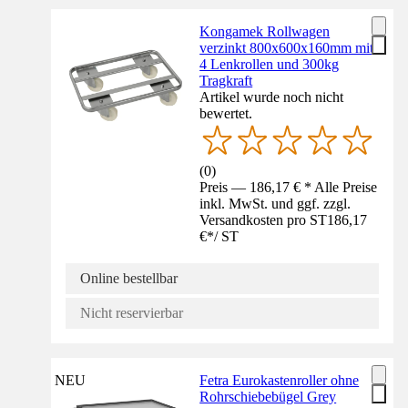
Kongamek Rollwagen
verzinkt 800x600x160mm mit
4 Lenkrollen und 300kg
Tragkraft
Artikel wurde noch nicht
bewertet.
(
0
)
Preis — 186,17 € * Alle Preise
inkl. MwSt. und ggf. zzgl.
Versandkosten pro ST
186,17
€
*
/
ST
Online bestellbar
Nicht reservierbar
NEU
Fetra Eurokastenroller ohne
Rohrschiebebügel Grey