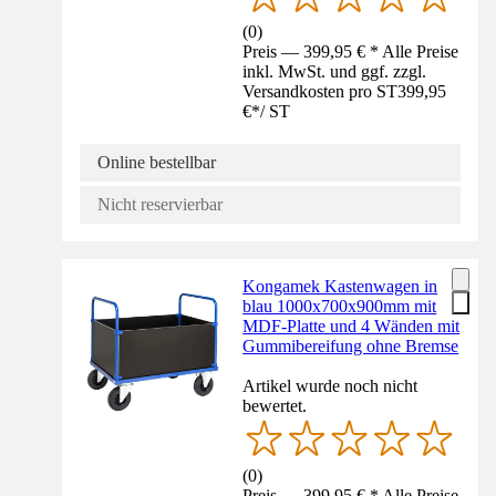
(
0
)
Preis — 399,95 € * Alle Preise
inkl. MwSt. und ggf. zzgl.
Versandkosten pro ST
399,95
€
*
/
ST
Online bestellbar
Nicht reservierbar
Kongamek Kastenwagen in
blau 1000x700x900mm mit
MDF-Platte und 4 Wänden mit
Gummibereifung ohne Bremse
Artikel wurde noch nicht
bewertet.
(
0
)
Preis — 399,95 € * Alle Preise