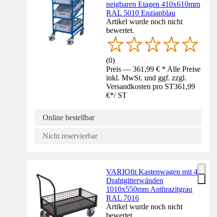
neigbaren Etagen 410x610mm
RAL 5010 Enzianblau
Artikel wurde noch nicht
bewertet.
(
0
)
Preis — 361,99 € * Alle Preise
inkl. MwSt. und ggf. zzgl.
Versandkosten pro ST
361,99
€
*
/
ST
Online bestellbar
Nicht reservierbar
VARIOfit Kastenwagen mit 4
Drahtgitterwänden
1010x550mm Anthrazitgrau
RAL 7016
Artikel wurde noch nicht
bewertet.