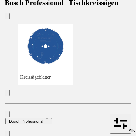
Bosch Professional | Tischkreissägen
Kreissägeblätter
Bosch Professional
Alle