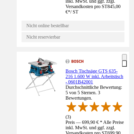
inkl. MwSt. und ggf. zzgl.
Versandkosten pro ST
845,00
€
*
/
ST
Nicht online bestellbar
Nicht reservierbar
Bosch Tischsäge GTS 635-
216 1.600 W inkl. Arbeitstisch
- 0601B42001
Durchschnittliche Bewertung:
5 von 5 Sternen. 3
Bewertungen.
(
3
)
Preis — 699,90 € * Alle Preise
inkl. MwSt. und ggf. zzgl.
Versandkosten pro ST
699,90