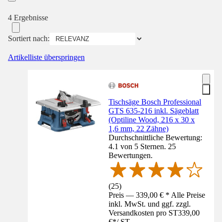
4 Ergebnisse
Sortiert nach:
Artikelliste überspringen
Tischsäge Bosch Professional
GTS 635-216 inkl. Sägeblatt
(Optiline Wood, 216 x 30 x
1,6 mm, 22 Zähne)
Durchschnittliche Bewertung:
4.1 von 5 Sternen. 25
Bewertungen.
(
25
)
Preis — 339,00 € * Alle Preise
inkl. MwSt. und ggf. zzgl.
Versandkosten pro ST
339,00
€
*
/
ST