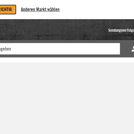
RICHTIG
Anderen Markt wählen
Sendungsverfolg