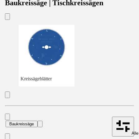
Baukreissäge | Tischkreissägen
Kreissägeblätter
Baukreissäge
Alle