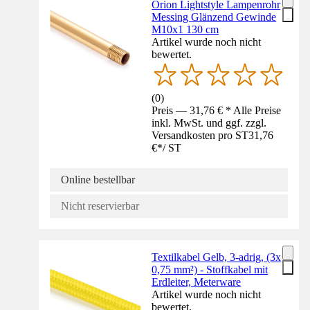
Orion Lightstyle Lampenrohr
Messing Glänzend Gewinde
M10x1 130 cm
Artikel wurde noch nicht
bewertet.
(
0
)
Preis — 31,76 € * Alle Preise
inkl. MwSt. und ggf. zzgl.
Versandkosten pro ST
31,76
€
*
/
ST
Online bestellbar
Nicht reservierbar
Textilkabel Gelb, 3-adrig, (3x
0,75 mm²) - Stoffkabel mit
Erdleiter, Meterware
Artikel wurde noch nicht
bewertet.