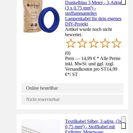
Dunkelblau 3 Meter - 3-Adrig
(3 x 0.75 mm²) -
stoffummanteltes
Lampenkabel für dein eigenes
DIY-Projekt
Artikel wurde noch nicht
bewertet.
(
0
)
Preis — 14,99 € * Alle Preise
inkl. MwSt. und ggf. zzgl.
Versandkosten pro ST
14,99
€
*
/
ST
Online bestellbar
Nicht reservierbar
Textilkabel Silber, 3-adrig, (3x
0,75 mm²) - Stoffkabel mit
Erdleiter, Meterware