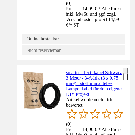
(
0
)
Preis — 14,99 € * Alle Preise
inkl. MwSt. und ggf. zzgl.
Versandkosten pro ST
14,99
€
*
/
ST
Online bestellbar
Nicht reservierbar
smartect Textilkabel Schwarz
3 Meter - 3-Adrig (3 x 0.75
mm²) - stoffummanteltes
Lampenkabel für dein eigenes
DIY-Projekt
Artikel wurde noch nicht
bewertet.
(
0
)
Preis — 14,99 € * Alle Preise
inkl. MwSt. und ggf. zzgl.