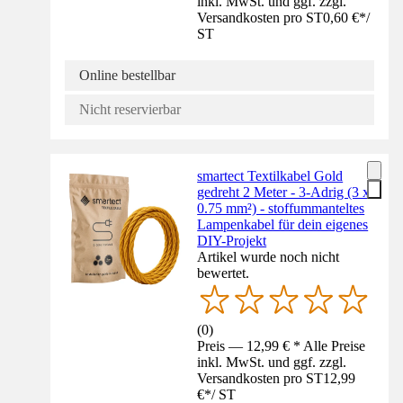
inkl. MwSt. und ggf. zzgl.
Versandkosten pro ST
0,60 €
*
/
ST
Online bestellbar
Nicht reservierbar
smartect Textilkabel Gold
gedreht 2 Meter - 3-Adrig (3 x
0.75 mm²) - stoffummanteltes
Lampenkabel für dein eigenes
DIY-Projekt
Artikel wurde noch nicht
bewertet.
(
0
)
Preis — 12,99 € * Alle Preise
inkl. MwSt. und ggf. zzgl.
Versandkosten pro ST
12,99
€
*
/
ST