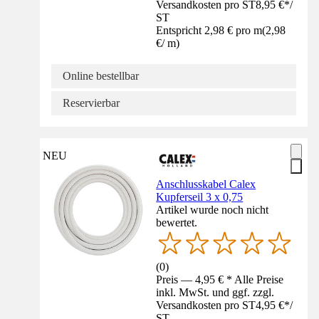
Versandkosten pro ST
8,95 €
*
/
ST
Entspricht 2,98 € pro m
(
2,98
€
/
m
)
Online bestellbar
Reservierbar
NEU
Anschlusskabel Calex
Kupferseil 3 x 0,75
Artikel wurde noch nicht
bewertet.
(
0
)
Preis — 4,95 € * Alle Preise
inkl. MwSt. und ggf. zzgl.
Versandkosten pro ST
4,95 €
*
/
ST