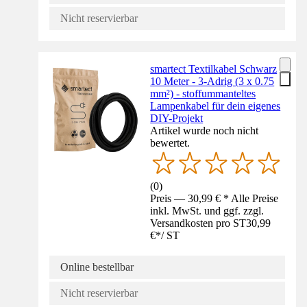
Nicht reservierbar
smartect Textilkabel Schwarz
10 Meter - 3-Adrig (3 x 0.75
mm²) - stoffummanteltes
Lampenkabel für dein eigenes
DIY-Projekt
Artikel wurde noch nicht
bewertet.
(
0
)
Preis — 30,99 € * Alle Preise
inkl. MwSt. und ggf. zzgl.
Versandkosten pro ST
30,99
€
*
/
ST
Online bestellbar
Nicht reservierbar