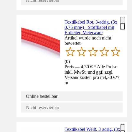
Nicht reservierbar
Textilkabel Rot, 3-adrig, (3x
0,75 mm²) - Stoffkabel mit
Erdleiter, Meterware
Artikel wurde noch nicht
bewertet.
(
0
)
Preis — 4,30 € * Alle Preise
inkl. MwSt. und ggf. zzgl.
Versandkosten pro m
4,30 €
*
/
m
Online bestellbar
Nicht reservierbar
Textilkabel Weiß, 3-adrig, (3x