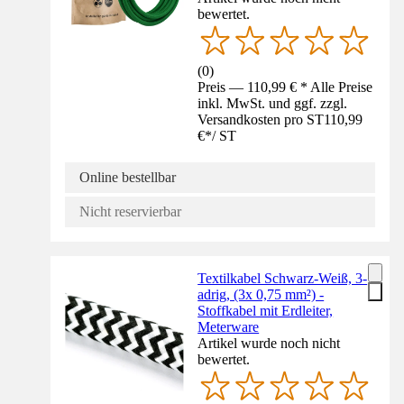
bewertet.
(
0
)
Preis — 110,99 € * Alle Preise
inkl. MwSt. und ggf. zzgl.
Versandkosten pro ST
110,99
€
*
/
ST
Online bestellbar
Nicht reservierbar
Textilkabel Schwarz-Weiß, 3-
adrig, (3x 0,75 mm²) -
Stoffkabel mit Erdleiter,
Meterware
Artikel wurde noch nicht
bewertet.