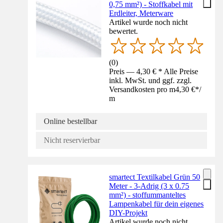
0,75 mm²) - Stoffkabel mit
Erdleiter, Meterware
Artikel wurde noch nicht
bewertet.
(
0
)
Preis — 4,30 € * Alle Preise
inkl. MwSt. und ggf. zzgl.
Versandkosten pro m
4,30 €
*
/
m
Online bestellbar
Nicht reservierbar
smartect Textilkabel Grün 50
Meter - 3-Adrig (3 x 0.75
mm²) - stoffummanteltes
Lampenkabel für dein eigenes
DIY-Projekt
Artikel wurde noch nicht