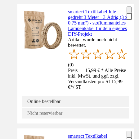
smartect Textilkabel Jute
gedreht 3 Meter - 3-Adrig (3 x
0.75 mm²) - stoffummanteltes
Lampenkabel für dein eigenes
DIY-Projekt
Artikel wurde noch nicht
bewertet.
(
0
)
Preis — 15,99 € * Alle Preise
inkl. MwSt. und ggf. zzgl.
Versandkosten pro ST
15,99
€
*
/
ST
Online bestellbar
Nicht reservierbar
smartect Textilkabel