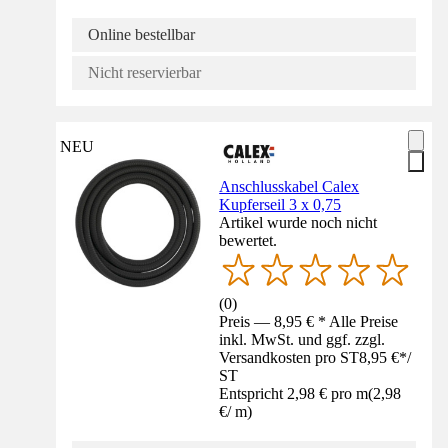
Online bestellbar
Nicht reservierbar
NEU
Anschlusskabel Calex
Kupferseil 3 x 0,75
Artikel wurde noch nicht
bewertet.
(
0
)
Preis — 8,95 € * Alle Preise
inkl. MwSt. und ggf. zzgl.
Versandkosten pro ST
8,95 €
*
/
ST
Entspricht 2,98 € pro m
(
2,98
€
/
m
)