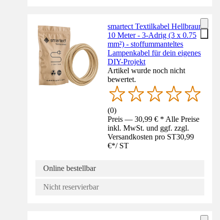
smartect Textilkabel Hellbraun
10 Meter - 3-Adrig (3 x 0.75
mm²) - stoffummanteltes
Lampenkabel für dein eigenes
DIY-Projekt
Artikel wurde noch nicht
bewertet.
(
0
)
Preis — 30,99 € * Alle Preise
inkl. MwSt. und ggf. zzgl.
Versandkosten pro ST
30,99
€
*
/
ST
Online bestellbar
Nicht reservierbar