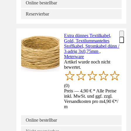
Online bestellbar
Reservierbar
Extra dünnes Textilkabel,
Gold, Textilummanteltes
Stoffkabel, Stromkabel dünn /
3-adrig 3x0,75mm ,
Meterware
Artikel wurde noch nicht
bewertet.
(
0
)
Preis — 4,90 € * Alle Preise
inkl. MwSt. und ggf. zzgl.
Versandkosten pro m
4,90 €
*
/
m
Online bestellbar