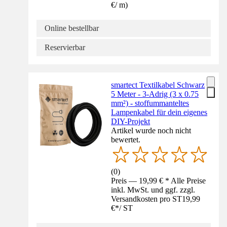
€
/
m
)
Online bestellbar
Reservierbar
smartect Textilkabel Schwarz
5 Meter - 3-Adrig (3 x 0.75
mm²) - stoffummanteltes
Lampenkabel für dein eigenes
DIY-Projekt
Artikel wurde noch nicht
bewertet.
(
0
)
Preis — 19,99 € * Alle Preise
inkl. MwSt. und ggf. zzgl.
Versandkosten pro ST
19,99
€
*
/
ST