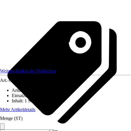
Weitere Artikel des Verkäufers
Art.-Nr.
12545661
Artikeltyp
:
Kabeltülle
Einsatzbereich
:
Innen
Inhalt
:
1 Stück
Mehr Artikeldetails
Menge (ST)