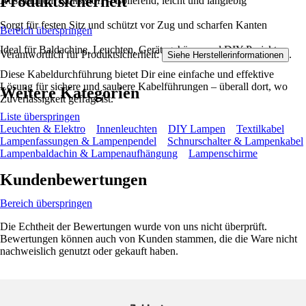
Produktsicherheit
Aus stabilem Kunststoff – isolierend, leicht und langlebig
Sorgt für festen Sitz und schützt vor Zug und scharfen Kanten
Bereich überspringen
Ideal für Baldachine, Leuchten, Gerätegehäuse und DIY-Projekte
Verantwortlich für Produktsicherheit:
.
Siehe Herstellerinformationen
Diese Kabeldurchführung bietet Dir eine einfache und effektive
Lösung für sichere und saubere Kabelführungen – überall dort, wo
Weitere Kategorien
Zuverlässigkeit gefragt ist.
Liste überspringen
Leuchten & Elektro
Innenleuchten
DIY Lampen
Textilkabel
Lampenfassungen & Lampenpendel
Schnurschalter & Lampenkabel
Lampenbaldachin & Lampenaufhängung
Lampenschirme
Kundenbewertungen
Bereich überspringen
Die Echtheit der Bewertungen wurde von uns nicht überprüft.
Bewertungen können auch von Kunden stammen, die die Ware nicht
nachweislich genutzt oder gekauft haben.