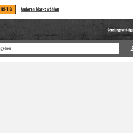
RICHTIG
Anderen Markt wählen
Sendungsverfolg