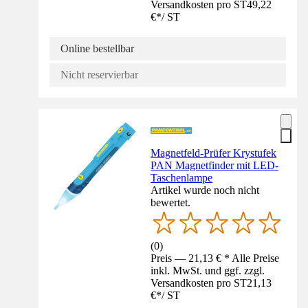
Versandkosten pro ST
49,22
€
*
/
ST
Online bestellbar
Nicht reservierbar
Magnetfeld-Prüfer Krystufek
PAN Magnetfinder mit LED-
Taschenlampe
Artikel wurde noch nicht
bewertet.
(
0
)
Preis — 21,13 € * Alle Preise
inkl. MwSt. und ggf. zzgl.
Versandkosten pro ST
21,13
€
*
/
ST