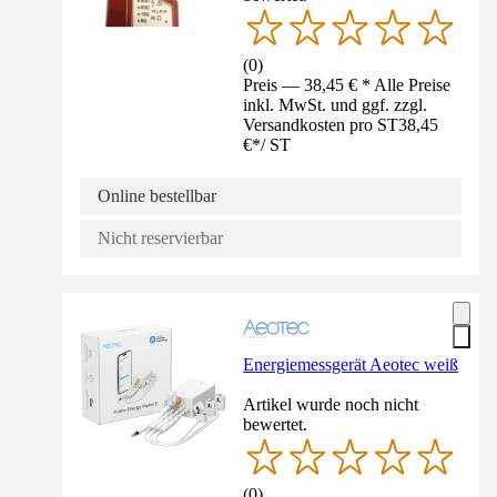
(
0
)
Preis — 38,45 € * Alle Preise
inkl. MwSt. und ggf. zzgl.
Versandkosten pro ST
38,45
€
*
/
ST
Online bestellbar
Nicht reservierbar
Energiemessgerät Aeotec weiß
Artikel wurde noch nicht
bewertet.
(
0
)