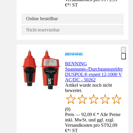
€
*
/
ST
Online bestellbar
Nicht reservierbar
BENNING
Spannungs-/Durchgangsprüfer
DUSPOL® expert 12-1000 V
AC/DC - 50262
Artikel wurde noch nicht
bewertet.
(
0
)
Preis — 92,09 € * Alle Preise
inkl. MwSt. und ggf. zzgl.
Versandkosten pro ST
92,09
€
*
/
ST