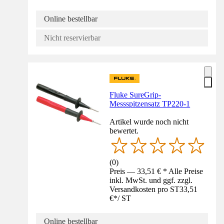
Online bestellbar
Nicht reservierbar
Fluke SureGrip-
Messspitzensatz TP220-1
Artikel wurde noch nicht
bewertet.
(
0
)
Preis — 33,51 € * Alle Preise
inkl. MwSt. und ggf. zzgl.
Versandkosten pro ST
33,51
€
*
/
ST
Online bestellbar