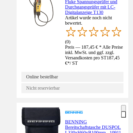
Fluke Spannungsprüfer und
Durchgangsprüfer mit LC-
Digitalanzeige T130
Artikel wurde noch nicht
bewertet.
(
0
)
Preis — 187,45 € * Alle Preise
inkl. MwSt. und ggf. zzgl.
Versandkosten pro ST
187,45
€
*
/
ST
Online bestellbar
Nicht reservierbar
BENNING
Bereitschaftstasche DUSPOL
L330xH60xB100mm - 10911