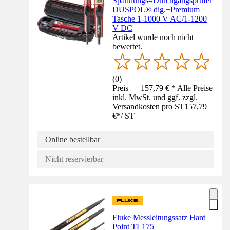
Spannungs-/Durchgangsprüfer
DUSPOL® dig.+Premium
Tasche 1-1000 V AC/1-1200
V DC
Artikel wurde noch nicht
bewertet.
(
0
)
Preis — 157,79 € * Alle Preise
inkl. MwSt. und ggf. zzgl.
Versandkosten pro ST
157,79
€
*
/
ST
Online bestellbar
Nicht reservierbar
Fluke Messleitungssatz Hard
Point TL175