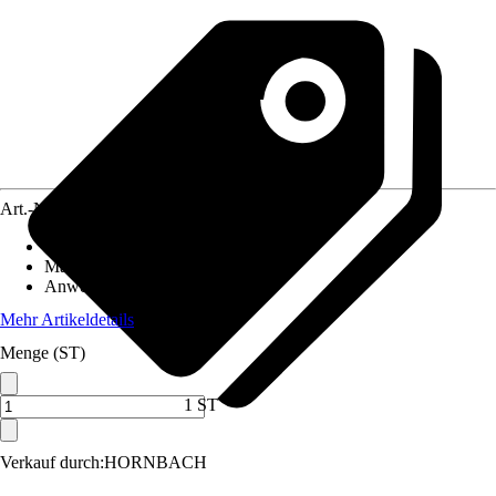
Art.-Nr.
12298751
Artikeltyp
:
Prüfgerät
Material
:
Kunststoff
Anwendung
:
Messen
Mehr Artikeldetails
Menge (ST)
1 ST
Verkauf durch:
HORNBACH