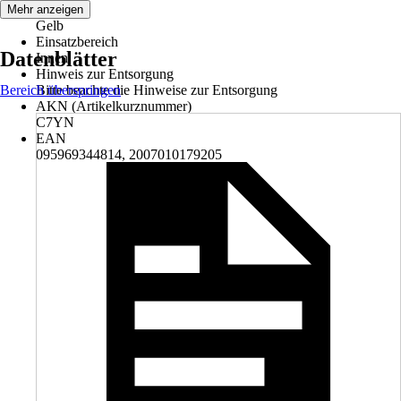
Farbton
Mehr anzeigen
Gelb
Einsatzbereich
Datenblätter
Innen
Hinweis zur Entsorgung
Bereich überspringen
Bitte beachte die Hinweise zur Entsorgung
AKN (Artikelkurznummer)
C7YN
EAN
095969344814, 2007010179205