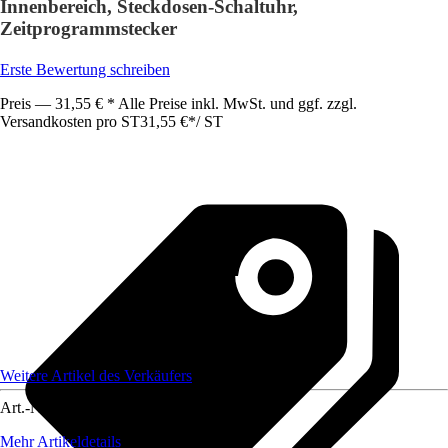
Innenbereich, Steckdosen-Schaltuhr,
Zeitprogrammstecker
Erste Bewertung schreiben
Preis — 31,55 € * Alle Preise inkl. MwSt. und ggf. zzgl.
Versandkosten pro ST
31,55 €
*
/
ST
Weitere Artikel des Verkäufers
Art.-Nr.
12211214
Mehr Artikeldetails